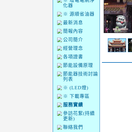
※ 增電電網淨
化器
※ 源順省油器
最新消息
簡報內容
公司簡介
經營理念
各項證書
節能設備原理
節能器技術討論
列表
※ (LED燈)
※ 下載專區
服務實績
參訪花絮(持續
更新)
聯絡我們