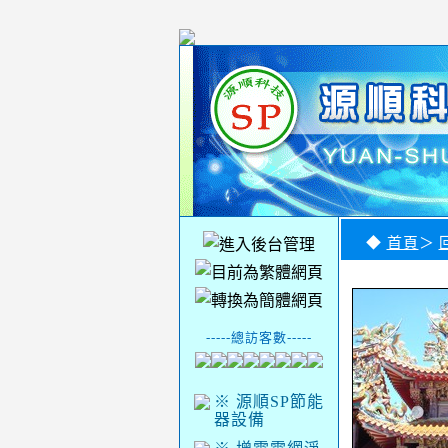
◆
首頁
＞
-----總訪客數-----
※ 源順SP節能
器設備