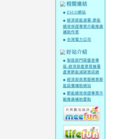
相關連結
ESCO網站
◆
經濟部能源署-節能
◆
績效保證專案示範推廣
補助作業
台灣電力公司
◆
好站介紹
製造部門碳盤查專
◆
區-經濟部產業發展署
產業節能減碳資訊網
經濟部商業服務業節
◆
能設備補助網站
節能績效保證專案示
◆
範推廣補助要點