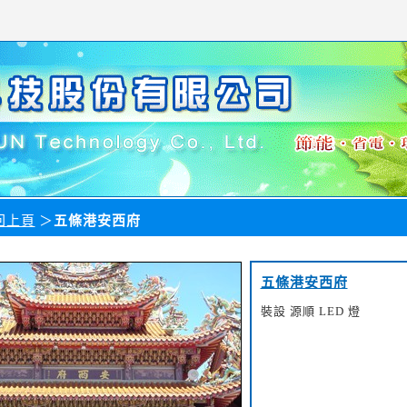
回上頁
＞
五條港安西府
五條港安西府
裝設 源順 LED 燈