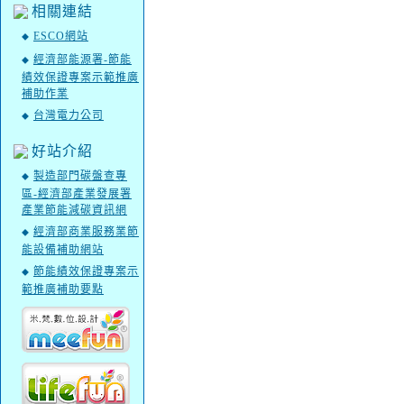
相關連結
ESCO網站
◆
經濟部能源署-節能
◆
績效保證專案示範推廣
補助作業
台灣電力公司
◆
好站介紹
製造部門碳盤查專
◆
區-經濟部產業發展署
產業節能減碳資訊網
經濟部商業服務業節
◆
能設備補助網站
節能績效保證專案示
◆
範推廣補助要點