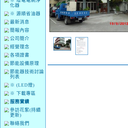
※ 增電電網淨
化器
※ 源順省油器
最新消息
簡報內容
公司簡介
經營理念
各項證書
節能設備原理
節能器技術討論
列表
※ (LED燈)
※ 下載專區
服務實績
參訪花絮(持續
更新)
聯絡我們