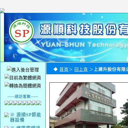
◆
首頁
＞
回上頁
＞
上建升股份有限
-----總訪客數-----
※ 源順SP節能
器設備