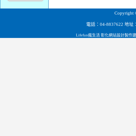
源順科技股份有限公司.彰化田尾.雲林.大陸深圳.節能設備.磁波剋星.led燈泡.路燈.燈管.t-bar燈罩.桶燈/崁燈系列.投射燈系列.led檯燈.緊急逃生指示燈.led燈泡球.台電省電節能政策.
Copyri
電話：04-8837622 
Lifefun瘋生活 彰化網站設計製