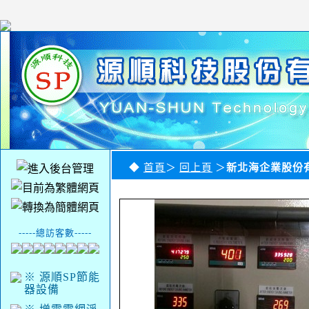
◆
首頁
＞
回上頁
＞
新北海企業股份
-----總訪客數-----
※ 源順SP節能
器設備