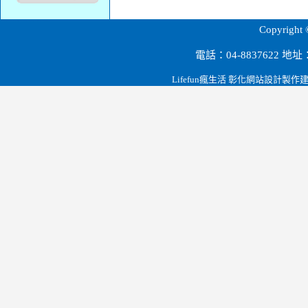
源順科技股份有限公司.彰化田尾.雲林.大陸深圳.節能設備.磁波剋星.led燈泡.路燈.燈管.t-bar燈罩.桶燈/崁燈系列.投射燈系列.led檯燈.緊急逃生指示燈.led燈泡球.台電省電節能政策.
Copyri
電話：04-8837622 
Lifefun瘋生活 彰化網站設計製