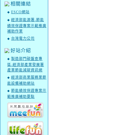
相關連結
ESCO網站
◆
經濟部能源署-節能
◆
績效保證專案示範推廣
補助作業
台灣電力公司
◆
好站介紹
製造部門碳盤查專
◆
區-經濟部產業發展署
產業節能減碳資訊網
經濟部商業服務業節
◆
能設備補助網站
節能績效保證專案示
◆
範推廣補助要點