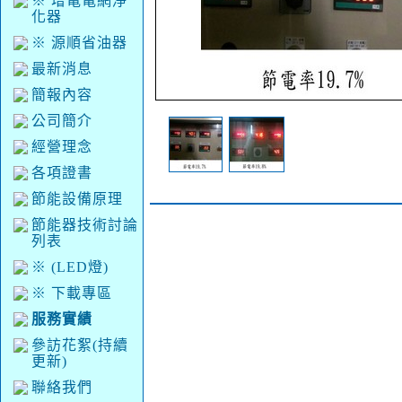
※ 增電電網淨
化器
※ 源順省油器
最新消息
簡報內容
公司簡介
經營理念
各項證書
節能設備原理
節能器技術討論
列表
※ (LED燈)
※ 下載專區
服務實績
參訪花絮(持續
更新)
聯絡我們