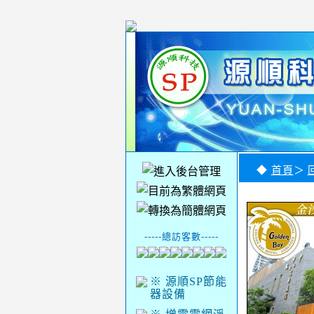
◆
首頁
＞
-----總訪客數-----
※ 源順SP節能
器設備