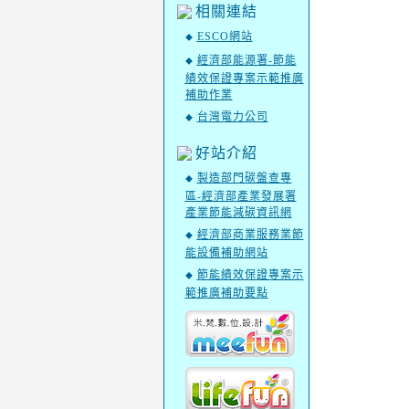
相關連結
ESCO網站
◆
經濟部能源署-節能
◆
績效保證專案示範推廣
補助作業
台灣電力公司
◆
好站介紹
製造部門碳盤查專
◆
區-經濟部產業發展署
產業節能減碳資訊網
經濟部商業服務業節
◆
能設備補助網站
節能績效保證專案示
◆
範推廣補助要點