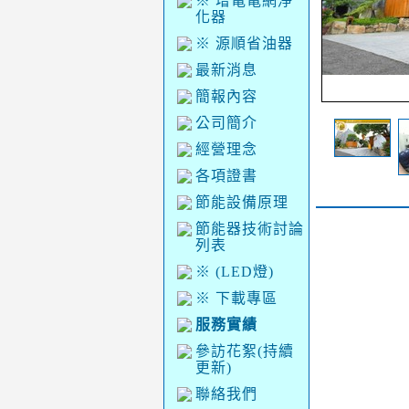
※ 增電電網淨
化器
※ 源順省油器
最新消息
簡報內容
公司簡介
經營理念
各項證書
節能設備原理
節能器技術討論
列表
※ (LED燈)
※ 下載專區
服務實績
參訪花絮(持續
更新)
聯絡我們