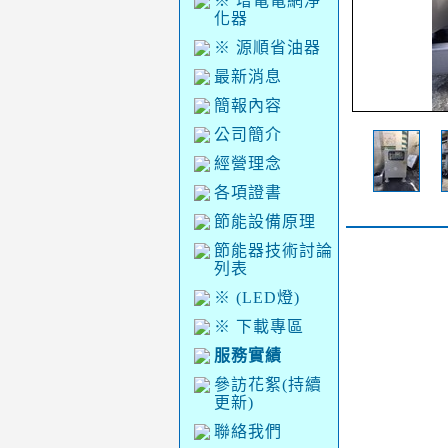
※ 增電電網淨
化器
※ 源順省油器
最新消息
簡報內容
公司簡介
經營理念
各項證書
節能設備原理
節能器技術討論
列表
※ (LED燈)
※ 下載專區
服務實績
參訪花絮(持續
更新)
聯絡我們