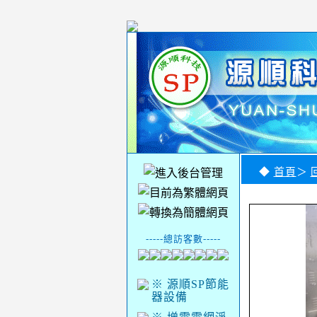
◆
首頁
＞
-----總訪客數-----
※ 源順SP節能
器設備