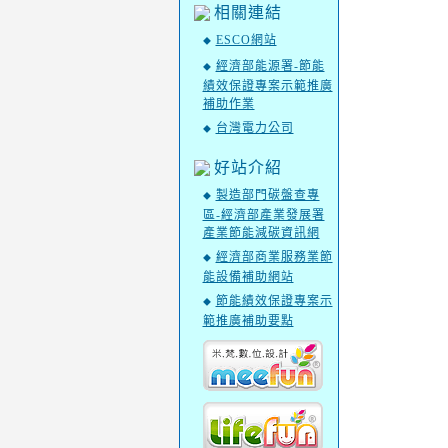
相關連結
ESCO網站
◆
經濟部能源署-節能
◆
績效保證專案示範推廣
補助作業
台灣電力公司
◆
好站介紹
製造部門碳盤查專
◆
區-經濟部產業發展署
產業節能減碳資訊網
經濟部商業服務業節
◆
能設備補助網站
節能績效保證專案示
◆
範推廣補助要點