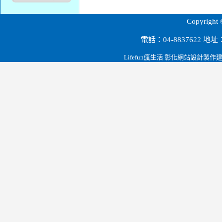
源順科技股份有限公司.彰化田尾.雲林.大陸深圳.節能設備.磁波剋星.led燈泡.路燈.燈管.t-bar燈罩.桶燈/崁燈系列.投射燈系列.led檯燈.緊急逃生指示燈.led燈泡球.台電省電節能政策.
Copyri
電話：04-8837622 
Lifefun瘋生活 彰化網站設計製