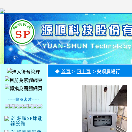
◆
首頁
＞
回上頁
＞
安順農場行
-----總訪客數-----
※ 源順SP節能
器設備