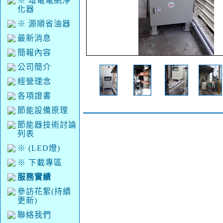
※ 增電電網淨
化器
※ 源順省油器
最新消息
簡報內容
公司簡介
經營理念
各項證書
節能設備原理
節能器技術討論
列表
※ (LED燈)
※ 下載專區
服務實績
參訪花絮(持續
更新)
聯絡我們