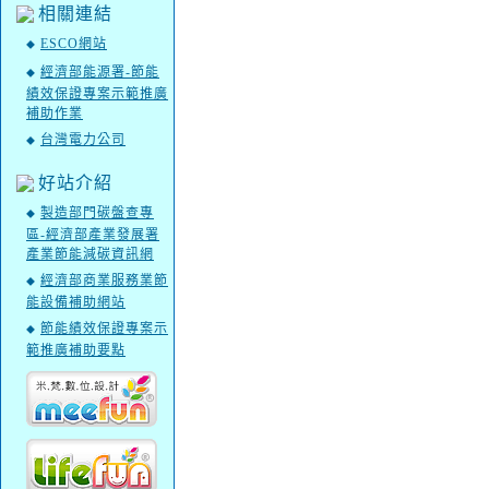
相關連結
ESCO網站
◆
經濟部能源署-節能
◆
績效保證專案示範推廣
補助作業
台灣電力公司
◆
好站介紹
製造部門碳盤查專
◆
區-經濟部產業發展署
產業節能減碳資訊網
經濟部商業服務業節
◆
能設備補助網站
節能績效保證專案示
◆
範推廣補助要點