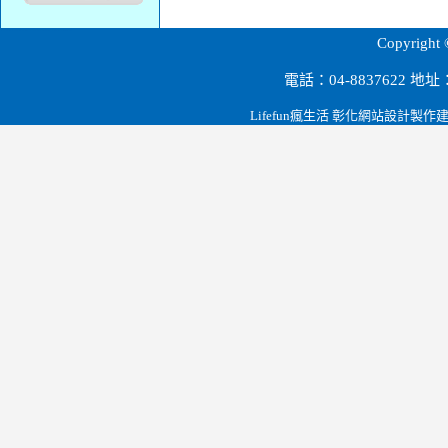
源順科技股份有限公司.彰化田尾.雲林.大陸深圳.節能設備.磁波剋星.led燈泡.路燈.燈管.t-bar燈罩.桶燈/崁燈系列.投射燈系列.led檯燈.緊急逃生指示燈.led燈泡球.台電省電節能政策.
Copyri
電話：04-8837622 
Lifefun瘋生活 彰化網站設計製