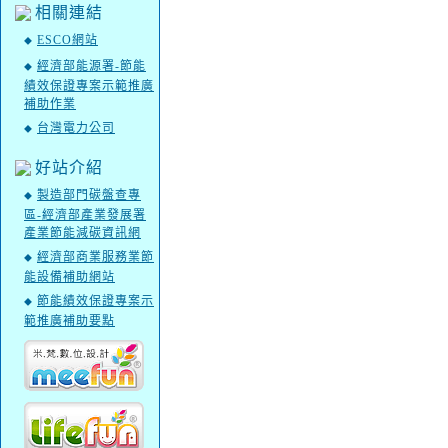
相關連結
ESCO網站
◆
經濟部能源署-節能
◆
績效保證專案示範推廣
補助作業
台灣電力公司
◆
好站介紹
製造部門碳盤查專
◆
區-經濟部產業發展署
產業節能減碳資訊網
經濟部商業服務業節
◆
能設備補助網站
節能績效保證專案示
◆
範推廣補助要點