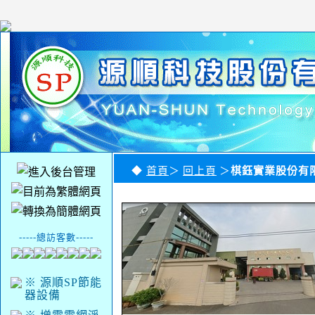
◆
首頁
＞
回上頁
＞
棋鈺實業股份有
-----總訪客數-----
※ 源順SP節能
器設備