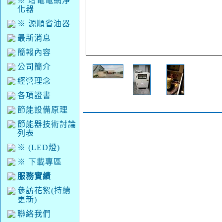
※ 增電電網淨
化器
※ 源順省油器
最新消息
簡報內容
公司簡介
經營理念
各項證書
節能設備原理
節能器技術討論
列表
※ (LED燈)
※ 下載專區
服務實績
參訪花絮(持續
更新)
聯絡我們