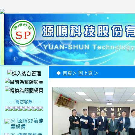
◆
首頁
＞
回上頁
＞
-----總訪客數-----
※ 源順SP節能
器設備