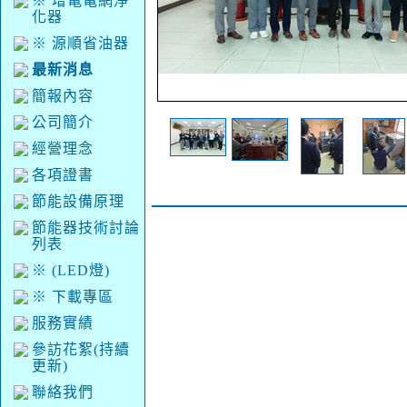
※ 增電電網淨
化器
※ 源順省油器
最新消息
簡報內容
公司簡介
經營理念
各項證書
節能設備原理
節能器技術討論
列表
※ (LED燈)
※ 下載專區
服務實績
參訪花絮(持續
更新)
聯絡我們