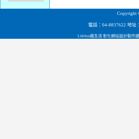
源順科技股份有限公司.彰化田尾.雲林.大陸深圳.節能設備.磁波剋星.led燈泡.路燈.燈管.t-bar燈罩.桶燈/崁燈系列.投射燈系列.led檯燈.緊急逃生指示燈.led燈泡球.台電省電節能政策.
Copyri
電話：04-8837622 
Lifefun瘋生活 彰化網站設計製