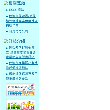
相關連結
ESCO網站
◆
經濟部能源署-節能
◆
績效保證專案示範推廣
補助作業
台灣電力公司
◆
好站介紹
製造部門碳盤查專
◆
區-經濟部產業發展署
產業節能減碳資訊網
經濟部商業服務業節
◆
能設備補助網站
節能績效保證專案示
◆
範推廣補助要點